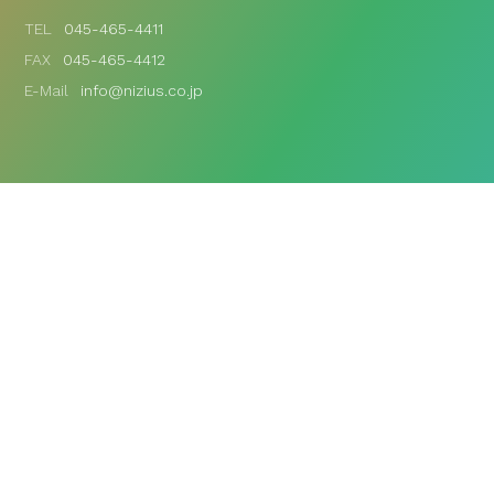
TEL
045-465-4411
FAX
045-465-4412
E-Mail
info@nizius.co.jp